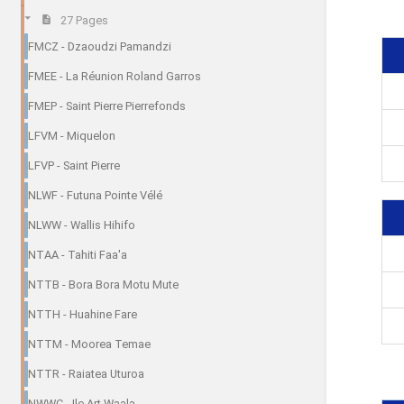
27 Pages
FMCZ - Dzaoudzi Pamandzi
FMEE - La Réunion Roland Garros
FMEP - Saint Pierre Pierrefonds
LFVM - Miquelon
LFVP - Saint Pierre
NLWF - Futuna Pointe Vélé
NLWW - Wallis Hihifo
NTAA - Tahiti Faa'a
NTTB - Bora Bora Motu Mute
NTTH - Huahine Fare
NTTM - Moorea Temae
NTTR - Raiatea Uturoa
NWWC - Ile Art Waala