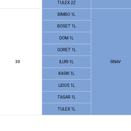
TULEX 2Z
BIMBO 1L
BOSET 1L
DOM 1L
GORET 1L
30
ILURI 1L
RNAV
KASKI 1L
LIDOS 1L
TASAR 1L
TULEX 1L