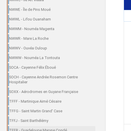
NWWE - Île de Pins Moué
NWWL - Lifou Ouanaham
NWWM - Nouméa Magenta
NWWR - Mare La Roche
NWWV - Ouvéa Ouloup
NWWW - Nouméa La Tontouta
SOCA - Cayenne Félix Éboué
SOCH - Cayenne Andrée Rosemon Centre
Hospitalier
SOXX - Aérodromes en Guyane Française
TFFF - Martinique Aimé Césaire
TFFG - Saint Martin Grand' Case
TFFJ - Saint Barthélémy
TFFR - Guadeloupe Maryse Condé