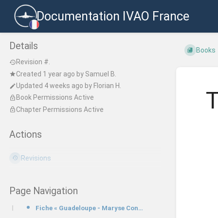
Documentation IVAO France
Details
Books
Revision #.
Created
1 year ago
by
Samuel B.
Updated
4 weeks ago
by
Florian H.
T
Book Permissions Active
Chapter Permissions Active
Actions
Revisions
Page Navigation
Fiche « Guadeloupe - Maryse Condé »TFFR