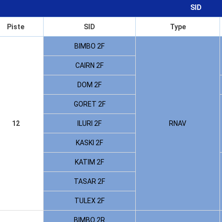
SID
Piste
SID
Type
BIMBO 2F
CAIRN 2F
DOM 2F
GORET 2F
12
ILURI 2F
RNAV
KASKI 2F
KATIM 2F
TASAR 2F
TULEX 2F
BIMBO 2R