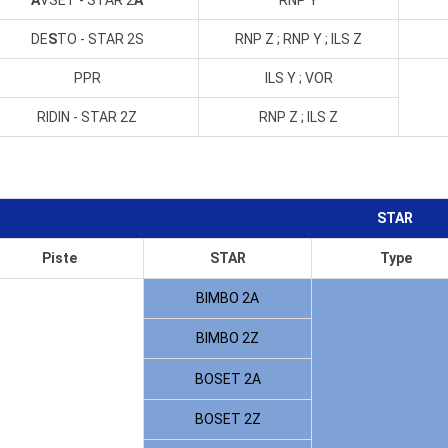
DE
S
TO - STAR 2S
RNP Z ; RNP Y ; ILS Z
PPR
ILS Y ; VOR
RIDIN - STAR 2Z
RNP Z ; ILS Z
STAR
Piste
STAR
Type
BIMBO 2A
BIMBO 2Z
BOSET 2A
BOSET 2Z