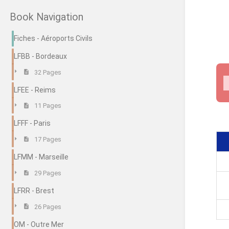
Book Navigation
Fiches - Aéroports Civils
LFBB - Bordeaux
32 Pages
LFEE - Reims
11 Pages
LFFF - Paris
17 Pages
LFMM - Marseille
29 Pages
LFRR - Brest
26 Pages
OM - Outre Mer