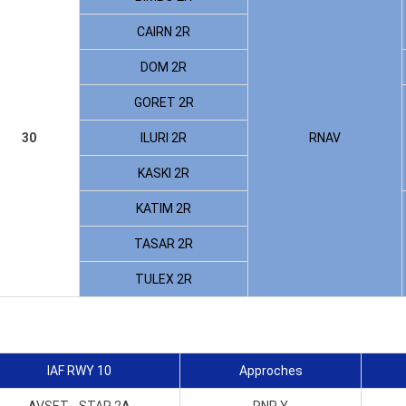
CAIRN 2R
DOM 2R
GORET 2R
30
ILURI 2R
RNAV
KASKI 2R
KATIM 2R
TASAR 2R
TULEX 2R
IAF RWY 10
Approches
A
VSET - STAR 2
A
RNP Y