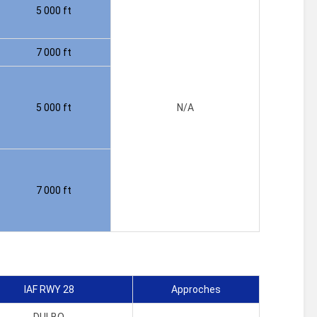
5 000 ft
7 000 ft
5 000 ft
N/A
7 000 ft
IAF RWY 28
Approches
DULBO