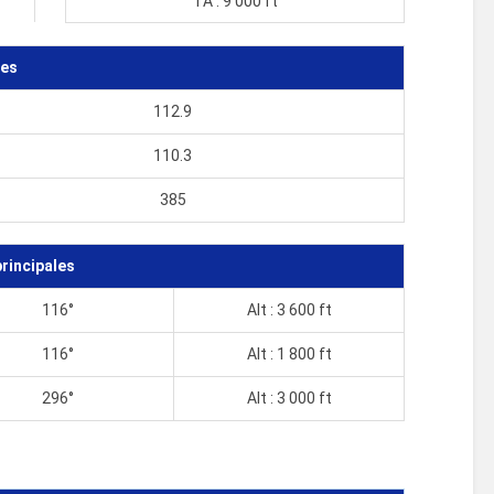
TA : 9 000 ft
tes
112.9
110.3
385
rincipales
116°
Alt : 3 600 ft
116°
Alt : 1 800 ft
296°
Alt : 3 000 ft