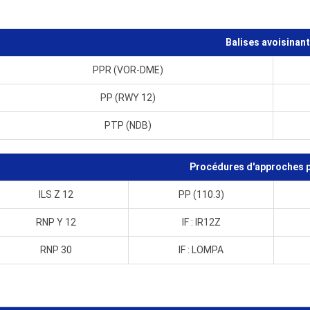
Balises avoisinan
PPR (VOR-DME)
PP (RWY 12)
PTP (NDB)
Procédures d'approches p
ILS Z 12
PP (110.3)
RNP Y 12
IF : IR12Z
RNP 30
IF : LOMPA