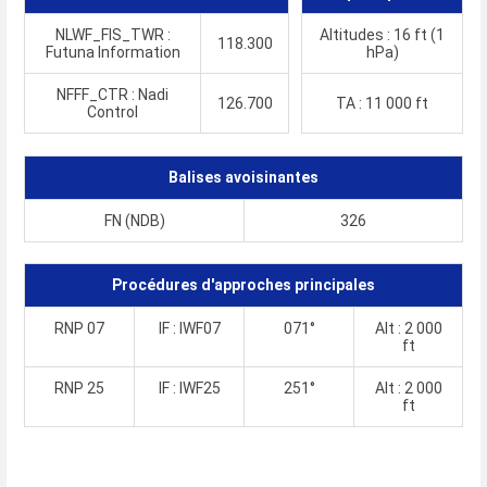
NLWF_FIS_TWR :
Altitudes : 16 ft (1
118.300
Futuna Information
hPa)
NFFF_CTR : Nadi
126.700
TA : 11 000 ft
Control
Balises avoisinantes
FN (NDB)
326
Procédures d'approches principales
RNP 07
IF : IWF07
071°
Alt : 2 000
ft
RNP 25
IF : IWF25
251°
Alt : 2 000
ft