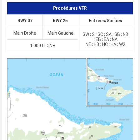
Procédures VFR
RWY 07
RWY 25
Entrées/Sorties
Main Droite
Main Gauche
SW ; S ; SC ; SA ; SB ; NB
; EB ; EA ; NA
NE ; HB ; HC ; HA ; W2
1 000 ft QNH