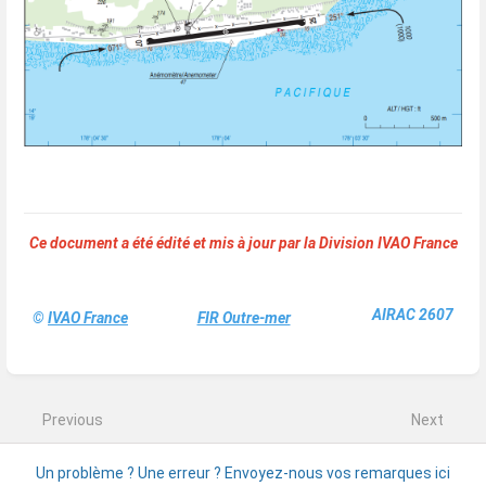
Ce document a été édité et mis à jour par la Division IVAO France
AIRAC 2607
©
IVAO France
FIR Outre-mer
Enter
section
select
mode
Previous
Next
LFVP - Saint Pierre
NLWW - Wallis Hihifo
Un problème ? Une erreur ? Envoyez-nous vos remarques ici