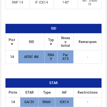
Alt : 3 600
RNP 14
IF: ICK14
140°
ft
SID
Nivea
Pist
Typ
SID
u
Remarques
e
e
Initial
RNA
Par
14
AFRIC 4M
-
V
ATS
STAR
Piste
STAR
Type
IAF
Restrictions
14
GAI 3V
RNAV
ICK14
-