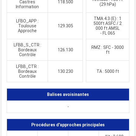
Castres
118.500
(29 hPa)
Information
TMA 4.3 (E) : 1
LFBO_APP :
500ft ASFC / 2
Toulouse
129.305
000 ft AMSL
Approche
- FL 065
LFBB_S_CTR :
RMZ : SFC - 3000
Bordeaux
126.130
ft
Contrôle
LFBB_CTR :
Bordeaux
130.230
TA : 5000 ft
Contrôle
Balises avoisinantes
-
Procédures d'approches principales