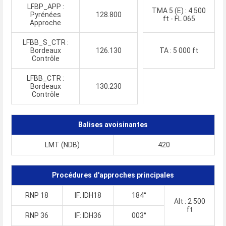
LFBP_APP :
TMA 5 (E) : 4 500
Pyrénées
128.800
ft - FL 065
Approche
LFBB_S_CTR :
Bordeaux
126.130
TA : 5 000 ft
Contrôle
LFBB_CTR :
Bordeaux
130.230
Contrôle
Balises avoisinantes
LMT (NDB)
420
Procédures d'approches principales
RNP 18
IF: IDH18
184°
Alt : 2 500
ft
RNP 36
IF: IDH36
003°