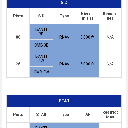
SID
Niveau
Remarq
Piste
SID
Type
Initial
ues
BANTI
3E
08
RNAV
5 000 ft
N/A
CMB 3E
BANTI
3W
26
RNAV
5 000 ft
N/A
CMB 3W
STAR
Restrict
Piste
STAR
Type
IAF
ions