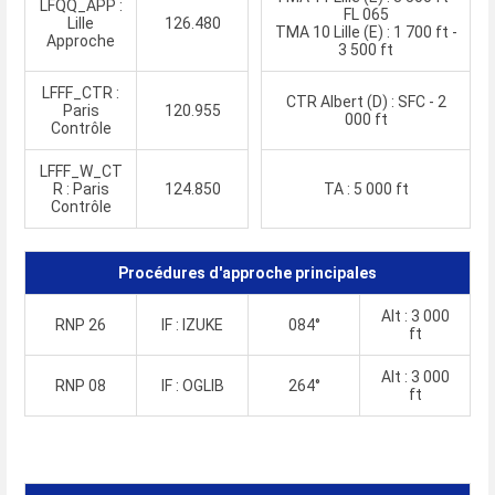
LFQQ_APP :
FL 065
Lille
126.480
TMA 10 Lille (E) : 1 700 ft -
Approche
3 500 ft
LFFF_CTR :
CTR Albert (D) : SFC - 2
Paris
120.955
000 ft
Contrôle
LFFF_W_CT
R : Paris
124.850
TA : 5 000 ft
Contrôle
Procédures d'approche principales
Alt : 3 000
RNP 26
IF : IZUKE
084°
ft
Alt : 3 000
RNP 08
IF : OGLIB
264°
ft