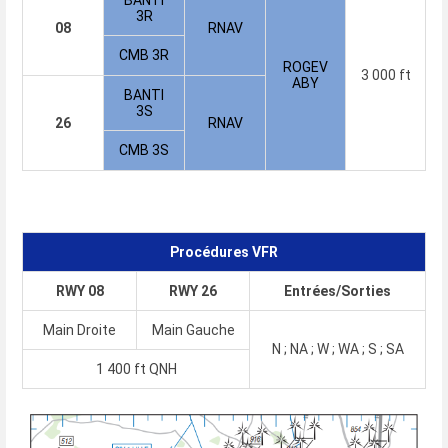
BANTI
3R
08
RNAV
CMB 3R
ROGEV
3 000 ft
ABY
BANTI
3S
26
RNAV
CMB 3S
Procédures VFR
RWY 08
RWY 26
Entrées/Sorties
Main Droite
Main Gauche
N ; NA ; W ; WA ; S ; SA
1 400 ft QNH