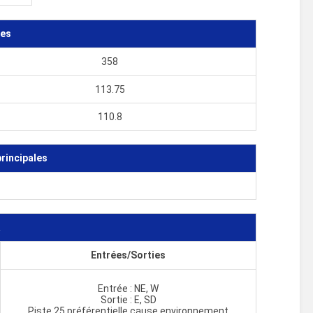
tes
358
113.75
110.8
rincipales
R
Entrées/Sorties
Entrée : NE, W
Sortie : E, SD
Piste 25 préférentielle cause environnement