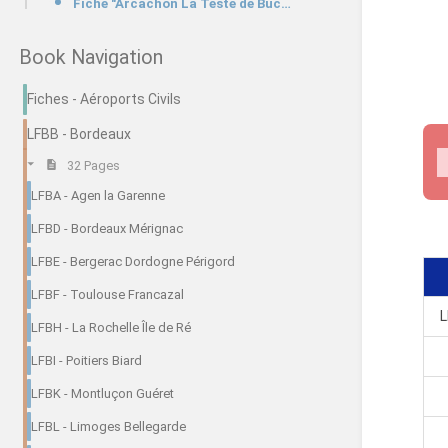
Fiche "Arcachon La Teste de Buch"LFCH
Book Navigation
Fiches - Aéroports Civils
LFBB - Bordeaux
32 Pages
LFBA - Agen la Garenne
LFBD - Bordeaux Mérignac
LFBE - Bergerac Dordogne Périgord
LFBF - Toulouse Francazal
L
LFBH - La Rochelle Île de Ré
LFBI - Poitiers Biard
LFBK - Montluçon Guéret
LFBL - Limoges Bellegarde