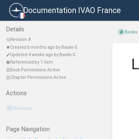
Documentation IVAO France
Details
Books
Revision #.
Created
6 months ago
by
Basile G.
Updated
4 weeks ago
by
Basile G.
L
Referenced by 1 item
Book Permissions Active
Chapter Permissions Active
Actions
Revisions
Page Navigation