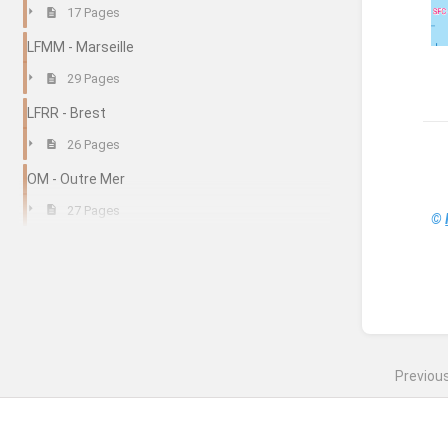
17 Pages
LFMM - Marseille
29 Pages
LFRR - Brest
26 Pages
OM - Outre Mer
27 Pages
©
Enter
sectio
select
mode
Previou
LFCC