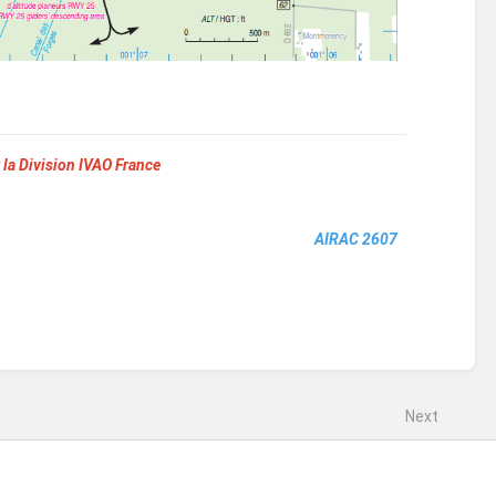
 la Division IVAO France
AIRAC 2607
Next
LFCI - Albi Le Sequestre