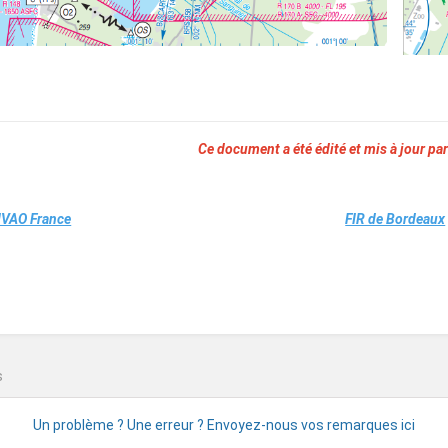
Ce document a été édité et mis à jour par
IVAO France
FIR de Bordeaux
n
s
 - Cahors Lalbenque
Un problème ? Une erreur ? Envoyez-nous vos remarques ici