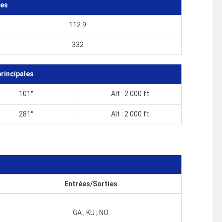
tes
112.9
332
rincipales
101°
Alt : 2 000 ft
281°
Alt : 2 000 ft
R
Entrées/Sorties
GA ; KU ; NO