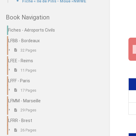
Fiche « Île de Pins - Moué »NWWE
Book Navigation
Fiches - Aéroports Civils
LFBB - Bordeaux
32 Pages
LFEE - Reims
11 Pages
LFFF - Paris
17 Pages
LFMM - Marseille
29 Pages
LFRR - Brest
26 Pages