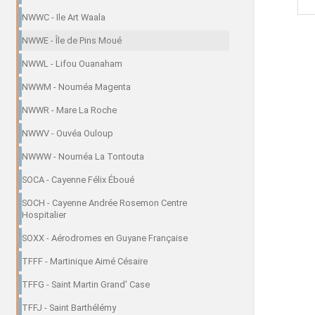
NWWC - Ile Art Waala
NWWE - Île de Pins Moué
NWWL - Lifou Ouanaham
NWWM - Nouméa Magenta
NWWR - Mare La Roche
NWWV - Ouvéa Ouloup
NWWW - Nouméa La Tontouta
SOCA - Cayenne Félix Éboué
SOCH - Cayenne Andrée Rosemon Centre
Hospitalier
SOXX - Aérodromes en Guyane Française
TFFF - Martinique Aimé Césaire
TFFG - Saint Martin Grand' Case
TFFJ - Saint Barthélémy