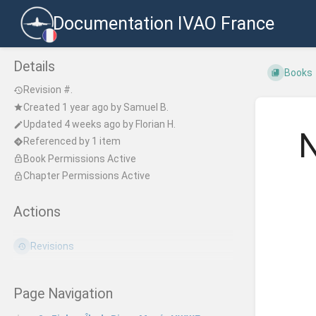
Documentation IVAO France
Details
Books
Revision #.
Created
1 year ago
by
Samuel B.
Updated
4 weeks ago
by
Florian H.
N
Referenced by 1 item
Book Permissions Active
Chapter Permissions Active
Actions
Revisions
Page Navigation