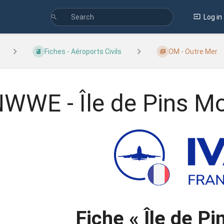
Log in
Fiches - Aéroports Civils
OM - Outre Mer
WWE - Île de Pins M
Fiche
« Île de P