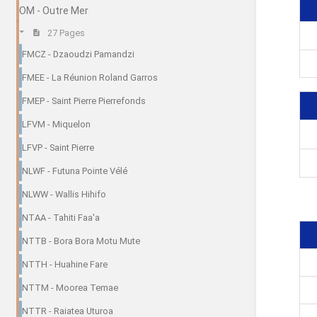
OM - Outre Mer
27 Pages
FMCZ - Dzaoudzi Pamandzi
FMEE - La Réunion Roland Garros
FMEP - Saint Pierre Pierrefonds
LFVM - Miquelon
LFVP - Saint Pierre
NLWF - Futuna Pointe Vélé
NLWW - Wallis Hihifo
NTAA - Tahiti Faa'a
NTTB - Bora Bora Motu Mute
NTTH - Huahine Fare
NTTM - Moorea Temae
NTTR - Raiatea Uturoa