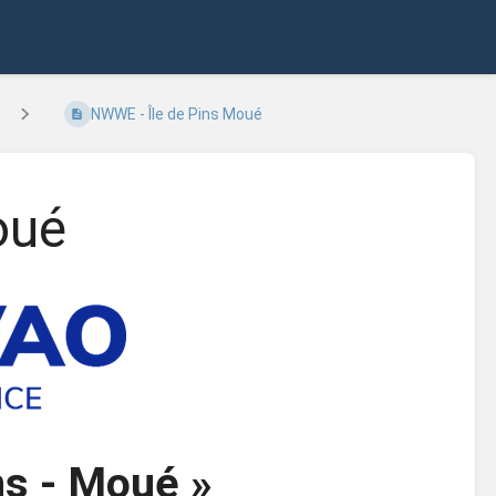
NWWE - Île de Pins Moué
oué
ins - Moué »