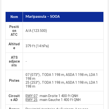
Nom
Maripasoula – SOOA
Positi
on
A/A (123.500)
ATC
Altitud
379 ft (14 hPa)
e
ATS
adjace
-
nts
07 (073°) ; TODA 1 198 m, ASDA 1 198 m, LDA 1
198 m
Pistes
25 (253°) ; TODA 1 198 m, ASDA 1 198 m, LDA 1
198 m
Circuit
RWY 07
: main Droite 1 400 ft QNH
s AD
RWY 25
: main Gauche 1 400 ft QNH