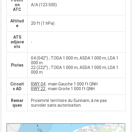
on
A/A (123.500)
ATC
Altitud
20 ft (1 hPa)
e
ATS
adjace
-
nts
04 (042°) ; TODA 1 000 m, ASDA 1 000 m, LDA 1
000 m
Pistes
22 (222°) ; TODA 1 000 m, ASDA 1 000 m, LDA 1
000 m
Circuit
RWY 04
: main Gauche 1 000 ft QNH
s AD
RWY 22
: main Groite 1 000 ft QNH
Remar
Proximité territoire du Surinam, à ne pas
ques
survoler sans autorisation.