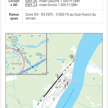
Circuit
RWY 06
: main Gauche 1 000 ft QNH
s AD
RWY 24
: main Droite 1 000 ft QNH
Remar
Zone SO - R3 (SFC - 3 000 ft) au Sud-Ouest du
ques
terrain.