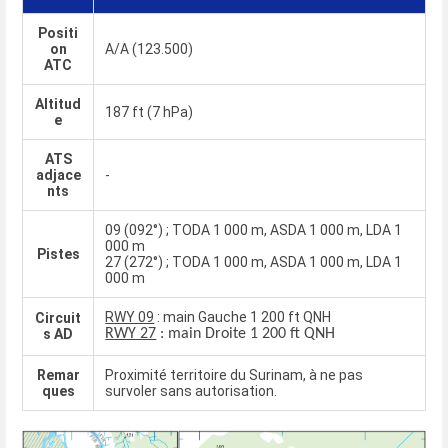
Positi
on
A/A (123.500)
ATC
Altitud
187 ft (7 hPa)
e
ATS
adjace
-
nts
09 (092°) ; TODA 1 000 m, ASDA 1 000 m, LDA 1
000 m
Pistes
27 (272°) ; TODA 1 000 m, ASDA 1 000 m, LDA 1
000 m
RWY 09
: main Gauche 1 200 ft QNH
Circuit
s AD
RWY 27
: main Droite 1 200 ft QNH
Remar
Proximité territoire du Surinam, à ne pas
ques
survoler sans autorisation.