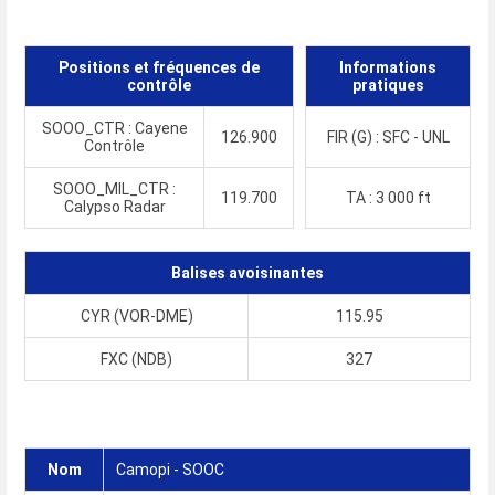
Positions et fréquences de
Informations
contrôle
pratiques
SOOO_CTR : Cayene
126.900
FIR (G) : SFC - UNL
Contrôle
SOOO_MIL_CTR :
119.700
TA : 3 000 ft
Calypso Radar
Balises avoisinantes
CYR (VOR-DME)
115.95
FXC (NDB)
327
Nom
Camopi - SOOC