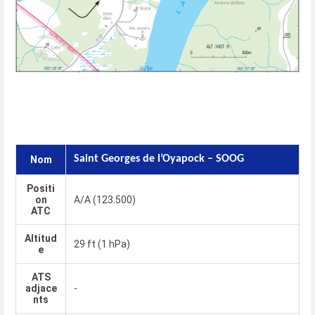
Saint Georges de l’Oyapock – SOOG
Nom
Positi
on
A/A (123.500)
ATC
Altitud
29 ft (1 hPa)
e
ATS
adjace
-
nts