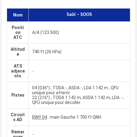
Saül – SOOS
Nom
Positi
on
A/A (123.500)
ATC
Altitud
740 ft (26 hPa)
e
ATS
adjace
-
nts
04 (036°) ; TODA -, ASDA -, LDA 1 142 m ; QFU
unique pour atterrir.
Pistes
22 (216°) ; TODA 1 142 m, ASDA 1 142 m, LDA - ;
QFU unique pour décoller.
Circuit
RWY 04
: main Gauche 1 700 ft QNH
s AD
Remar
-
ques