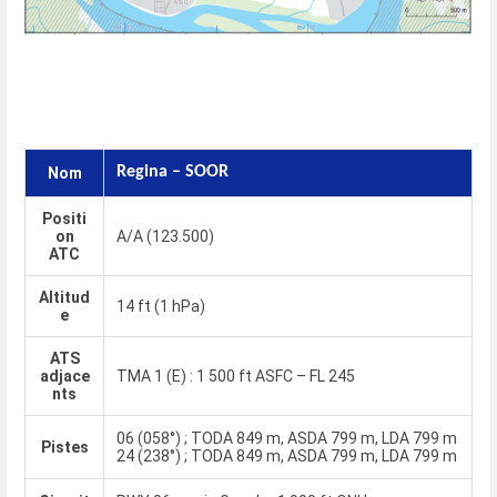
Regina – SOOR
Nom
Positi
on
A/A (123.500)
ATC
Altitud
14 ft (1 hPa)
e
ATS
adjace
TMA 1 (E) : 1 500 ft ASFC – FL 245
nts
06 (058°) ; TODA 849 m, ASDA 799 m, LDA 799 m
Pistes
24 (238°) ; TODA 849 m, ASDA 799 m, LDA 799 m