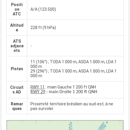
Positi
on
A/A (123.500)
ATC
Altitud
228 ft (9 hPa)
e
ATS
adjace
-
nts
11 (106°) ; TODA 1 000 m, ASDA 1 000 m, LDA 1
000 m
Pistes
29 (296°) ; TODA 1 000 m, ASDA 1 000 m, LDA 1
000 m
RWY 11
: main Gauche 1 200 ft QNH
Circuit
s AD
RWY 29
: main Droite 1 200 ft QNH
Remar
Proximité territoire brésilien au sud-est, à ne
ques
pas survoler.