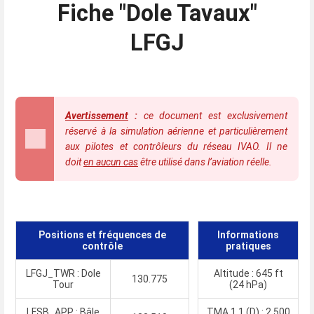
Fiche "Dole Tavaux"
LFGJ
Avertissement
:
ce document est exclusivement
réservé à la simulation aérienne et particulièrement
aux pilotes et contrôleurs du réseau IVAO. Il ne
doit
en aucun cas
être utilisé dans l’aviation réelle.
Positions et fréquences de
Informations
contrôle
pratiques
LFGJ_TWR : Dole
Altitude : 645 ft
130.775
Tour
(24 hPa)
LFSB_APP : Bâle
TMA 1.1 (D) : 2 500