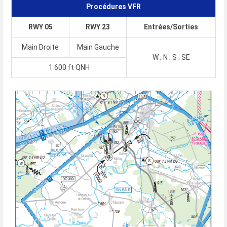
Procédures VFR
RWY 05
RWY 23
Entrées/Sorties
Main Droite
Main Gauche
W ; N ; S ; SE
1 600 ft QNH