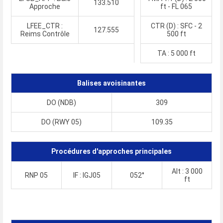
133.510
Approche
ft - FL 065
LFEE_CTR :
CTR (D) : SFC - 2
127.555
Reims Contrôle
500 ft
TA : 5 000 ft
Balises avoisinantes
DO (NDB)
309
DO (RWY 05)
109.35
Procédures d'approches principales
Alt : 3 000
RNP 05
IF : IGJ05
052°
ft