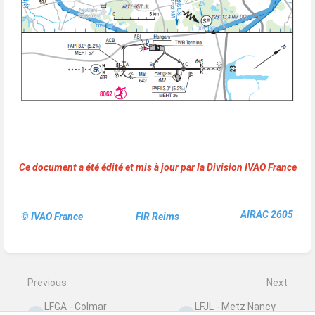
Ce document a été édité et mis à jour par la Division IVAO France
AIRAC 2605
©
IVAO France
FIR Reims
Enter
section
select
mode
Previous
Next
LFGA - Colmar
LFJL - Metz Nancy