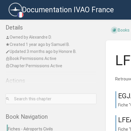
Documentation IVAO France
Details
Books
Owned by
Alexandre D.
Created
1 year ago
by
Samuel B.
Updated
3 months ago
by
Honore B.
LF
Book Permissions Active
Chapter Permissions Active
Retrouvez
Actions
EGJ
Fiche 
Book Navigation
LFEA
Fiches - Aéroports Civils
Fiche "