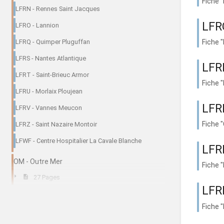
Fiche 
LFRN - Rennes Saint Jacques
LFR
LFRO - Lannion
LFRQ - Quimper Pluguffan
Fiche 
LFRS - Nantes Atlantique
LFRI
LFRT - Saint-Brieuc Armor
Fiche 
LFRU - Morlaix Ploujean
LFR
LFRV - Vannes Meucon
Fiche 
LFRZ - Saint Nazaire Montoir
LFWF - Centre Hospitalier La Cavale Blanche
LFR
OM - Outre Mer
Fiche 
27 Pages
LFR
Fiche 