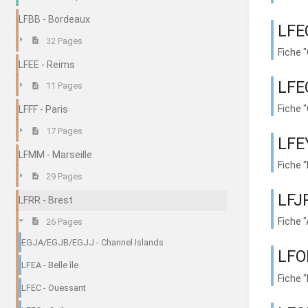
LFBB - Bordeaux
LFE
32 Pages
Fiche 
LFEE - Reims
LFE
11 Pages
Fiche 
LFFF - Paris
17 Pages
LFEY
LFMM - Marseille
Fiche 
29 Pages
LFJ
LFRR - Brest
Fiche 
26 Pages
EGJA/EGJB/EGJJ - Channel Islands
LFOH
LFEA - Belle île
Fiche 
LFEC - Ouessant