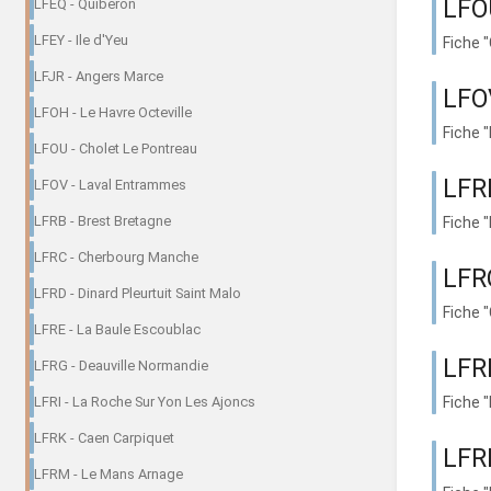
LFO
LFEQ - Quiberon
LFEY - Ile d'Yeu
Fiche 
LFJR - Angers Marce
LFO
LFOH - Le Havre Octeville
Fiche 
LFOU - Cholet Le Pontreau
LFRB
LFOV - Laval Entrammes
LFRB - Brest Bretagne
Fiche 
LFRC - Cherbourg Manche
LFR
LFRD - Dinard Pleurtuit Saint Malo
Fiche 
LFRE - La Baule Escoublac
LFRD
LFRG - Deauville Normandie
LFRI - La Roche Sur Yon Les Ajoncs
Fiche 
LFRK - Caen Carpiquet
LFRE
LFRM - Le Mans Arnage