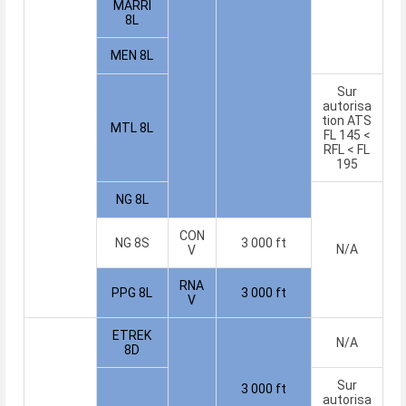
MARRI
8L
MEN 8L
Sur
autorisa
tion ATS
MTL 8L
FL 145 <
RFL < FL
195
NG 8L
CON
NG 8S
3 000 ft
N/A
V
RNA
PPG 8L
3 000 ft
V
ETREK
N/A
8D
Sur
3 000 ft
autorisa