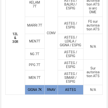
ASTEG /
autorisa
KELAM
BALRU /
tion ATS
7T
ESPIG
si arc
DME
FG sur
ASTEG /
MARRI 7T
autorisa
ESPIG
tion ATS
CONV
12L
ASTEG /
&
MEN7T
LEKLA /
30R
GIGNA / ESPIG
N/A
ASTEG /
NG 7T
ESPIG
ASTEG /
PPG 7T
ESPIG
Sur
autorisa
ASTEG /
tion ATS
MEN 7T
SIMAR /
ESPIG
GIGNA 7K
RNAV
ASTEG
N/A