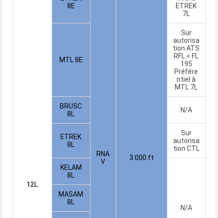
8E
ETREK
7L
Sur
autorisa
tion ATS
RFL < FL
MTL 8E
195
Préfére
ntiel à
MTL 7L
BRUSC
N/A
8L
Sur
ETREK
autorisa
8L
tion CTL
RNA
3 000 ft
V
KELAM
8L
12L
MASAM
8L
N/A