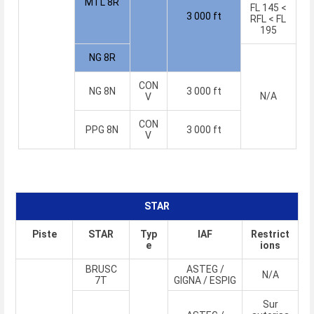
MTL 8R
FL 145 <
3 000 ft
RFL < FL
195
NG 8R
CON
NG 8N
3 000 ft
N/A
V
CON
PPG 8N
3 000 ft
V
STAR
Piste
STAR
Typ
IAF
Restrict
e
ions
BRUSC
ASTEG /
N/A
7T
GIGNA / ESPIG
Sur