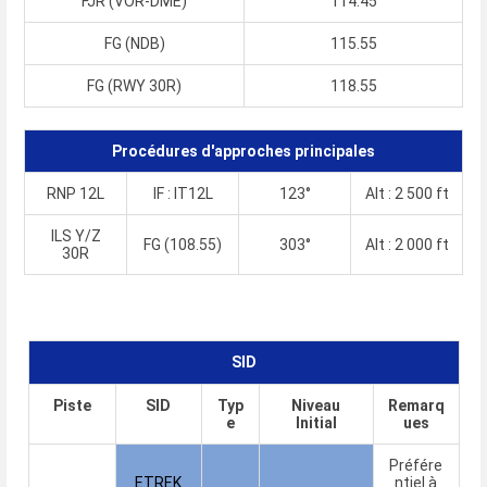
FJR (VOR-DME)
114.45
FG (NDB)
115.55
FG (RWY 30R)
118.55
Procédures d'approches principales
RNP 12L
IF : IT12L
123°
Alt : 2 500 ft
ILS Y/Z
FG (108.55)
303°
Alt : 2 000 ft
30R
SID
Piste
SID
Typ
Niveau
Remarq
e
Initial
ues
Préfére
ETREK
ntiel à