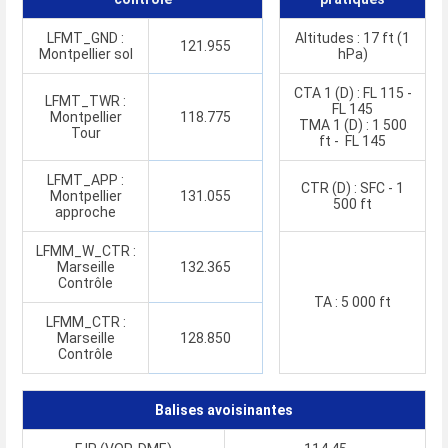
LFMT_GND :
Altitudes : 17 ft (1
121.955
Montpellier sol
hPa)
CTA 1 (D) : FL 115 -
LFMT_TWR :
FL 145
Montpellier
118.775
TMA 1 (D) : 1 500
Tour
ft - FL 145
LFMT_APP :
CTR (D) : SFC - 1
Montpellier
131.055
500 ft
approche
LFMM_W_CTR :
Marseille
132.365
Contrôle
TA : 5 000 ft
LFMM_CTR :
Marseille
128.850
Contrôle
Balises avoisinantes