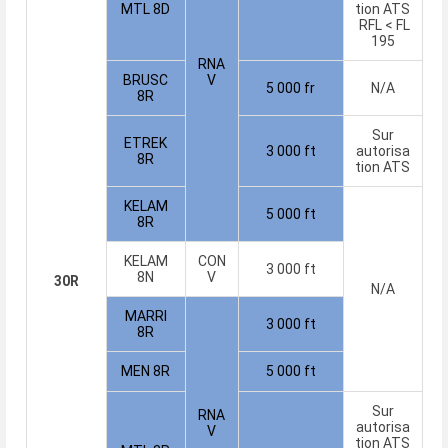
MTL 8D
tion ATS
RFL < FL
195
RNA
BRUSC
V
5 000 fr
N/A
8R
Sur
ETREK
3 000 ft
autorisa
8R
tion ATS
KELAM
5 000 ft
8R
KELAM
CON
3 000 ft
8N
V
30R
N/A
MARRI
3 000 ft
8R
MEN 8R
5 000 ft
Sur
RNA
autorisa
V
tion ATS