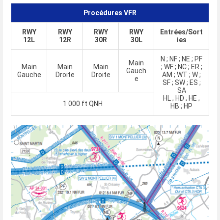
Procédures VFR
RWY
RWY
RWY
RWY
Entrées/Sort
12L
12R
30R
30L
ies
N ; NF ; NE ; PF
Main
Main
Main
Main
; WF ; NC ; ER ;
Gauch
Gauche
Droite
Droite
AM ; WT ; W ;
e
SF ; SW ; ES ;
SA
HL ; HD ; HE ;
1 000 ft QNH
HB ; HP