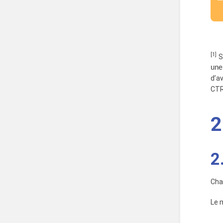
[1]
Su
une
d’a
CTR
2
2
Cha
Le 