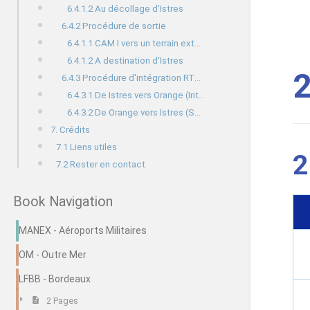
6.4.1.2 Au décollage d'Istres
6.4.2 Procédure de sortie
6.4.1.1 CAM I vers un terrain extérieur
6.4.1.2 A destination d'Istres
2
6.4.3 Procédure d'intégration RTBA Orange
6.4.3.1 De Istres vers Orange (Intégration R591)
6.4.3.2 De Orange vers Istres (Sortie R591)
7. Crédits
7.1 Liens utiles
2
7.2 Rester en contact
Book Navigation
MANEX - Aéroports Militaires
OM - Outre Mer
LFBB - Bordeaux
2 Pages