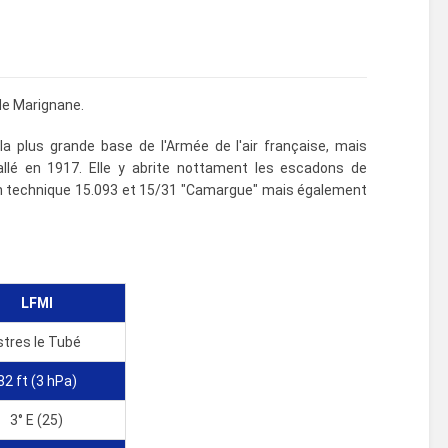
 de Marignane.
a plus grande base de l'Armée de l'air française, mais
tallé en 1917. Elle y abrite nottament les escadons de
ien technique 15.093 et 15/31 "Camargue" mais également
LFMI
stres le Tubé
82 ft (3 hPa)
3° E (25)