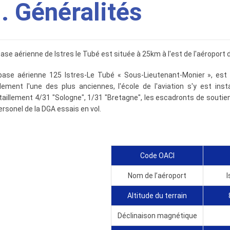
. Généralités
base aérienne de Istres le Tubé est située à 25km à l'est de l'aéroport
base aérienne 125 Istres-Le Tubé « Sous-Lieutenant-Monier », est l
lement l'une des plus anciennes, l'école de l'aviation s'y est ins
itaillement 4/31 "Sologne", 1/31 "Bretagne", les escadronts de sout
ersonel de la DGA essais en vol.
Code OACI
Nom de l’aéroport
I
Altitude du terrain
Déclinaison magnétique