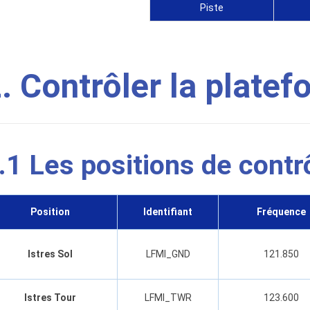
Piste
. Contrôler la plate
.1 Les positions de contr
Position
Identifiant
Fréquence
Istres Sol
LFMI_GND
121.850
Istres Tour
LFMI_TWR
123.600