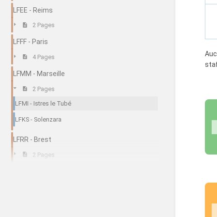
LFEE - Reims
2 Pages
LFFF - Paris
Auc
4 Pages
sta
LFMM - Marseille
2 Pages
LFMI - Istres le Tubé
LFKS - Solenzara
LFRR - Brest
2 Pages