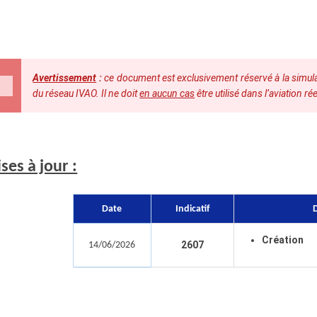
Avertissement
:
ce document est exclusivement réservé à la simulat
du réseau IVAO. Il ne doit
en aucun cas
être utilisé dans l’aviation rée
ses à jour :
Date
Indicatif
D
Création
2607
14/06/2026