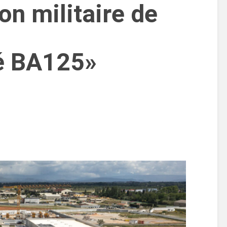
on militaire de
bé BA125»
I