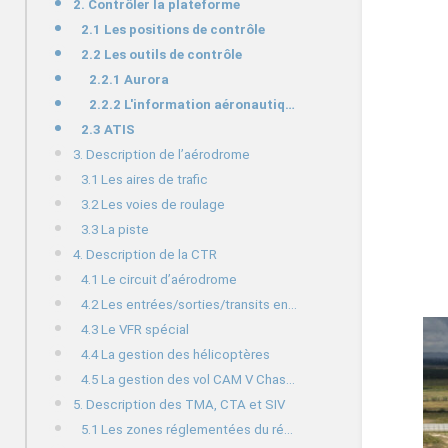
2. Contrôler la plateforme
2.1 Les positions de contrôle
2.2 Les outils de contrôle
2.2.1 Aurora
2.2.2 L'information aéronautique (AIP et DIRCAM)
2.3 ATIS
3. Description de l’aérodrome
3.1 Les aires de trafic
3.2 Les voies de roulage
3.3 La piste
4. Description de la CTR
4.1 Le circuit d’aérodrome
4.2 Les entrées/sorties/transits en CTR
4.3 Le VFR spécial
4.4 La gestion des hélicoptères
4.5 La gestion des vol CAM V Chasseur
5. Description des TMA, CTA et SIV
5.1 Les zones réglementées du réseau