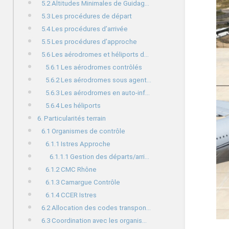
5.2 Altitudes Minimales de Guidage (AMG)
5.3 Les procédures de départ
5.4 Les procédures d’arrivée
5.5 Les procédures d’approche
5.6 Les aérodromes et héliports du secteur
5.6.1 Les aérodromes contrôlés
5.6.2 Les aérodromes sous agent AFIS
5.6.3 Les aérodromes en auto-information
5.6.4 Les héliports
6. Particularités terrain
6.1 Organismes de contrôle
6.1.1 Istres Approche
6.1.1.1 Gestion des départs/arrivées IFR
6.1.2 CMC Rhône
6.1.3 Camargue Contrôle
6.1.4 CCER Istres
6.2 Allocation des codes transpondeurs
6.3 Coordination avec les organismes adjacents