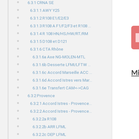
6.3.1 CRNA SE
6.3.1.1 AWY Y25
6.3.1.2 R108 E1/E2/E3
6.3.1.3 R108 A F1/F2/F3 et R108 AU
6.3.1.4 R 108 HN/HS/HW/RT/RM
6.3.1.5 D108 et D121
6.3.1.6 CTA Rhône
6.3.1.6a Axe NG-MOLEN-MTL
6.3.1.6b Desserte LFMI/LFTW pendant activité du CMC Rhône
Mi
6.3.1.6c Accord Marseille ACC vers Istres
6.3.1.6d Accord Istres vers Marseille ACC
6.3.1.6e Transfert CAM<->CAG
6.3.2 Provence
6.3.2.1 Accord Istres - Provence TWR
6.3.2.2 Accord Istres - Provence APP
6.3.2.2a R108
6.3.2.2b ARR LFML
6.3.2.2c DEP LFML