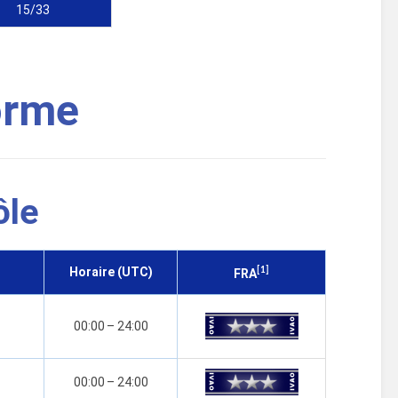
15/33
forme
ôle
Horaire (UTC)
[1]
FRA
00:00
–
24:00
00:00
–
24:00