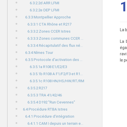
1
6.3.2.2d ARR LFMI
6.3.2.2e DEP LFMI
6.3.3 Montpellier Approche
6.3.3.1 CTA Rhône et R217
La 
6.3.3.2 Zones CCER Istres
6.3.3.3 Zones communes CCER et CMC
La 
6.3.3.4 Récapitulatif des flux nécéssitant coordination
éga
6.3.4 Nîmes Tour
rav
6.3.5 Protocole d'activation des zones
le p
6.3.5.1a R108 E1/E2/E3
6.3.5.1b R108 A F1/F2/F3 et R108 AU
6.3.5.1c R108 HN/HS/HW/RT/RM
6.3.5.2 R217
6.3.5.3 TRA 41/42/46
6.3.5.4 D192 "Run Cevennes"
6.4 Procédure RTBA Istres
6.4.1 Procédure d'intégration
6.4.1.1 CAM I depuis un terrain extérieur