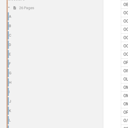
O
26 Pages
O
A
O
B
O
C
O
D
O
O
E
O
F
OI
G
O
H
O
I
O
J
O
K
O
L
O