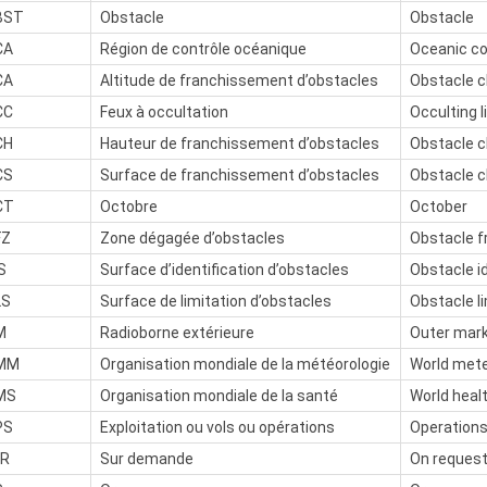
BST
Obstacle
Obstacle
CA
Région de contrôle océanique
Oceanic co
CA
Altitude de franchissement d’obstacles
Obstacle c
CC
Feux à occultation
Occulting l
CH
Hauteur de franchissement d’obstacles
Obstacle c
CS
Surface de franchissement d’obstacles
Obstacle c
CT
Octobre
October
FZ
Zone dégagée d’obstacles
Obstacle f
S
Surface d’identification d’obstacles
Obstacle i
LS
Surface de limitation d’obstacles
Obstacle l
M
Radioborne extérieure
Outer mar
MM
Organisation mondiale de la météorologie
World mete
MS
Organisation mondiale de la santé
World heal
PS
Exploitation ou vols ou opérations
Operation
/R
Sur demande
On reques