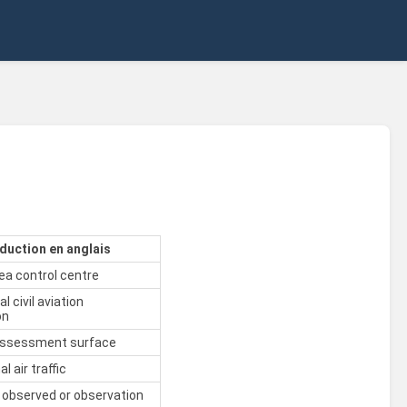
duction en anglais
ea control centre
l civil aviation
on
assessment surface
l air traffic
 observed or observation