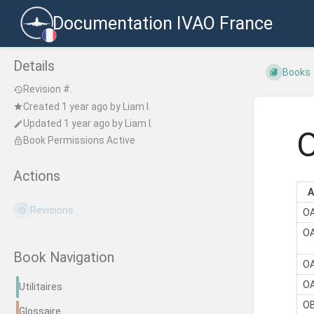
Documentation IVAO France
Details
Books
Revision #.
Created
1 year ago
by
Liam I.
Updated
1 year ago
by
Liam I.
Book Permissions Active
Actions
A
Revisions
O
OA
Book Navigation
O
O
Utilitaires
O
Glossaire