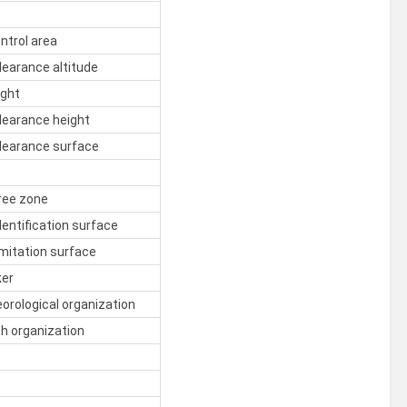
ntrol area
learance altitude
ight
learance height
learance surface
ree zone
dentification surface
imitation surface
ker
orological organization
th organization
s
t