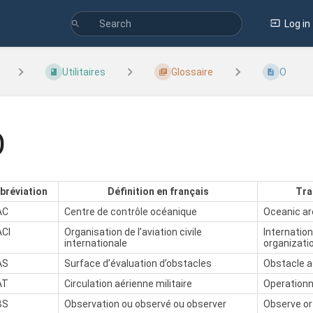
Log in
Utilitaires
Glossaire
O
O
bréviation
Définition en français
Tra
AC
Centre de contrôle océanique
Oceanic ar
CI
Organisation de l’aviation civile
Internationa
internationale
organizati
AS
Surface d’évaluation d’obstacles
Obstacle 
AT
Circulation aérienne militaire
Operationna
BS
Observation ou observé ou observer
Observe or