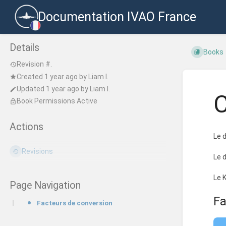
Documentation IVAO France
Details
Books
Revision #.
Created
1 year ago
by
Liam I.
Updated
1 year ago
by
Liam I.
C
Book Permissions Active
Actions
Le 
Revisions
Le 
Le 
Page Navigation
Fa
Facteurs de conversion