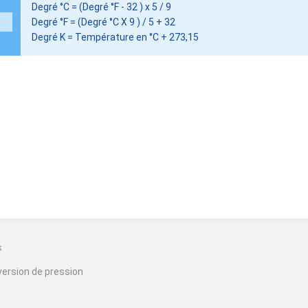
Degré °C = (Degré °F - 32 ) x 5 / 9
Degré °F = (Degré °C X 9 ) / 5 + 32
Degré K = Température en °C + 273,15
n
s
ersion de pression