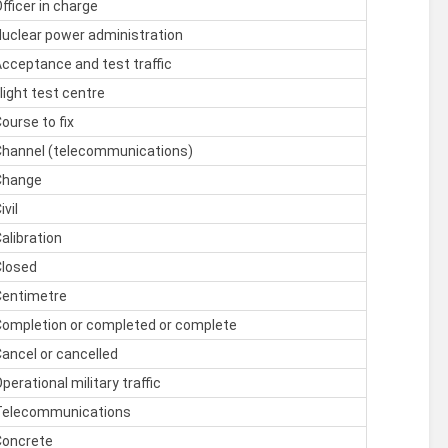
fficer in charge
Nuclear power administration
cceptance and test traffic
light test centre
ourse to fix
Channel (telecommunications)
Change
ivil
alibration
Closed
Centimetre
Completion or completed or complete
ancel or cancelled
perational military traffic
Telecommunications
Concrete