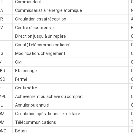
DT
Commandant
O
EA
Commissariat à l’énergie atomique
ER
Circulation essai réception
A
EV
Centre d’essai en vol
F
F
Direction jusqu’à un repère
C
h
Canal (Télécommunications)
HG
Modification, changement
V
Civil
C
LBR
Etalonnage
C
LSD
Fermé
m
Centimètre
MPL
Achèvement ou achevé ou complet
NL
Annuler ou annulé
C
OM
Circulation opérationnelle militaire
O
OM
Télécommunications
ONC
Béton