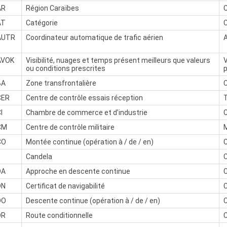
AR
Région Caraïbes
C
AT
Catégorie
AUTR
Coordinateur automatique de trafic aérien
A
AVOK
Visibilité, nuages et temps présent meilleurs que valeurs
V
ou conditions prescrites
p
BA
Zone transfrontalière
CER
Centre de contrôle essais réception
I
Chambre de commerce et d’industrie
CM
Centre de contrôle militaire
M
CO
Montée continue (opération à / de / en)
d
Candela
DA
Approche en descente continue
DN
Certificat de navigabilité
C
DO
Descente continue (opération à / de / en)
DR
Route conditionnelle
C