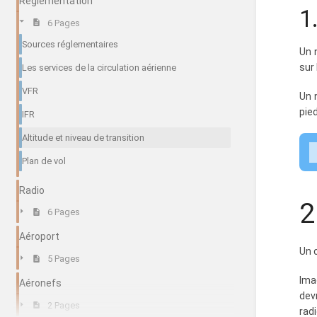
Réglementation
1
6 Pages
Sources réglementaires
Un 
sur
Les services de la circulation aérienne
VFR
Un 
pie
IFR
Altitude et niveau de transition
Plan de vol
Radio
2
6 Pages
Aéroport
Un 
5 Pages
Ima
Aéronefs
dev
2 Pages
rad