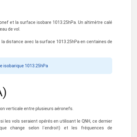
ronef et la surface isobare 1013.25hPa. Un altimètre calé
eau de vol.
de la distance avec la surface 1013.25hPa en centaines de
ce isobarique 1013.25hPa
A)
on verticale entre plusieurs aéronefs.
i les vols seraient opérés en utilisant le QNH, ce dernier
que change selon l´endroit) et les fréquences de