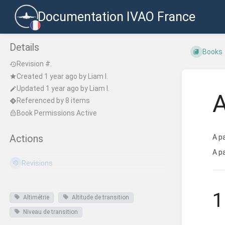
Documentation IVAO France
Details
Books
Revision #.
Created
1 year ago
by
Liam I.
Updated
1 year ago
by
Liam I.
A
Referenced by 8 items
Book Permissions Active
A p
Actions
A p
Revisions
1
Altimétrie
Altitude de transition
Niveau de transition