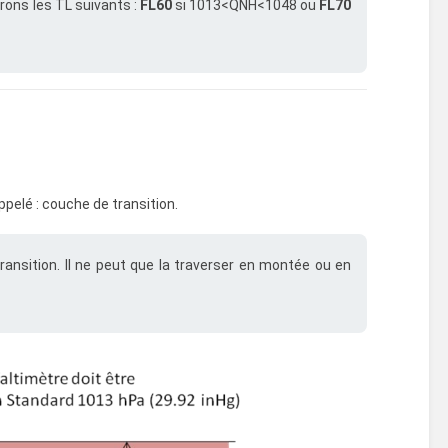
urons les TL suivants :
FL60
si 1013<QNH<1048 ou
FL70
appelé : couche de transition.
ransition. Il ne peut que la traverser en montée ou en