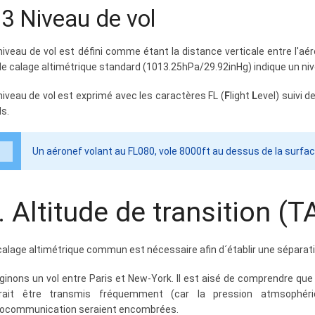
.3 Niveau de vol
niveau de vol est défini comme étant la distance verticale entre l'aé
 le calage altimétrique standard (1013.25hPa/29.92inHg) indique un niv
niveau de vol est exprimé avec les caractères FL (
F
light
L
evel) suivi 
ds.
Un aéronef volant au FL080, vole 8000ft au dessus de la surfa
. Altitude de transition (T
calage altimétrique commun est nécessaire afin d´établir une séparati
ginons un vol entre Paris et New-York. Il est aisé de comprendre que s
rait être transmis fréquemment (car la pression atmsophéri
iocommunication seraient encombrées.