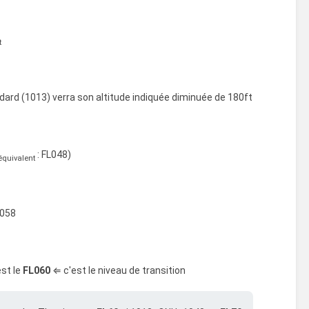
t
ard (1013) verra son altitude indiquée diminuée de 180ft
: FL048)
équivalent
L058
est le
FL060
⇐ c'est le niveau de transition