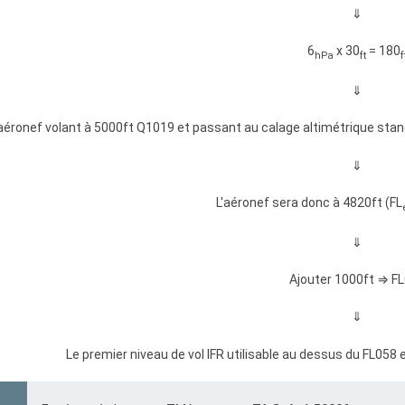
⇓
6
x 30
= 180
hPa
ft
f
⇓
aéronef volant à 5000ft Q1019 et passant au calage altimétrique stand
⇓
L'aéronef sera donc à 4820ft (FL
⇓
Ajouter 1000ft ⇒ F
⇓
Le premier niveau de vol IFR utilisable au dessus du FL058 