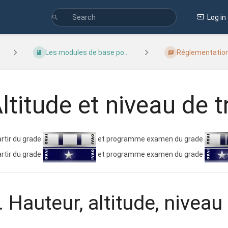
Log in
Les modules de base po...
Réglementatio
ltitude et niveau de t
artir du grade
et programme examen du grade
artir du grade
et programme examen du grade
. Hauteur, altitude, niveau