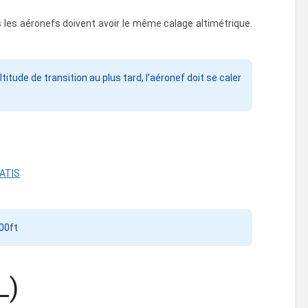
us les aéronefs doivent avoir le même calage altimétrique.
itude de transition au plus tard, l'aéronef doit se caler
ATIS
000ft
L)