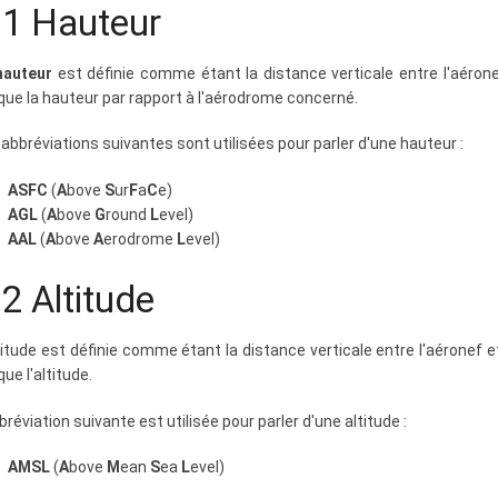
.1 Hauteur
hauteur
est définie comme étant la distance verticale entre l'aéronef
ique la hauteur par rapport à l'aérodrome concerné.
 abbréviations suivantes sont utilisées pour parler d'une hauteur :
ASFC
(
A
bove
S
ur
F
a
C
e)
AGL
(
A
bove
G
round
L
evel)
AAL
(
A
bove
A
erodrome
L
evel)
.2 Altitude
ltitude est définie comme étant la distance verticale entre l'aéronef 
que l'altitude.
bréviation suivante est utilisée pour parler d'une altitude :
AMSL
(
A
bove
M
ean
S
ea
L
evel)