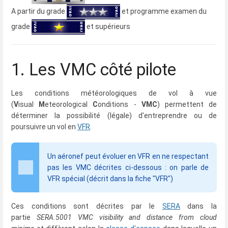
A partir du grade
et programme examen du
grade
et supérieurs
1. Les VMC côté pilote
Les conditions météorologiques de vol à vue
(
V
isual
M
eteorological
C
onditions -
VMC
) permettent de
déterminer la possibilité (légale) d'entreprendre ou de
poursuivre un vol en
VFR
.
Un aéronef peut évoluer en VFR en ne respectant
pas les VMC décrites ci-dessous : on parle de
VFR spécial (décrit dans la fiche "VFR")
Ces conditions sont décrites par le
SERA
dans la
partie
SERA.5001 VMC visibility and distance from cloud