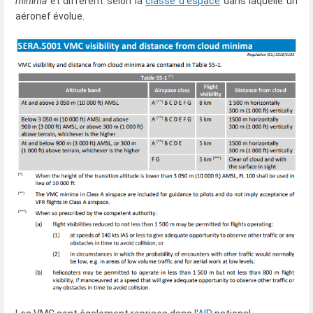
minima
et diffèrent selon la
classe d'espace
dans laquelle un
aéronef évolue.